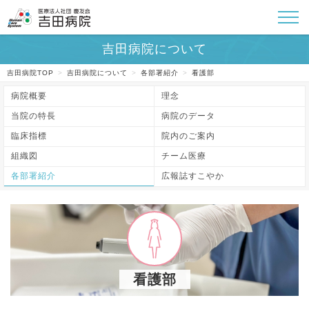
吉田病院TOP
>
吉田病院について
>
各部署紹介
>
看護部
病院概要
理念
当院の特長
病院のデータ
臨床指標
院内のご案内
組織図
チーム医療
各部署紹介
広報誌すこやか