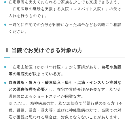
在宅療養を支えておられるご家族を少しでも支援できるよう、
「在宅医療の継続を支援する入院（レスパイト入院）」の受け
入れを行うものです。
一時的に在宅での介護が困難になった場合などお気軽にご相談
ください。
Ⅱ 当院でお受けできる対象の方
「在宅主治医（かかりつけ医）」から要請があり、
自宅や施設
等の退院先が決まっている方。
血液透析・胃ろう・酸素吸入・吸引・点滴・インスリン注射な
どの医療管理を必要
とし、在宅で常時介護が必要な方、及び介
護保険によるショートステイが困難な方。
※ ただし、精神疾患の方、及び認知症で問題行動のある方（不
穏、徘徊、暴言・暴力等）並びに神経難病の方で、当院での対
応が困難と思われる場合は、対象とならないことがあります。