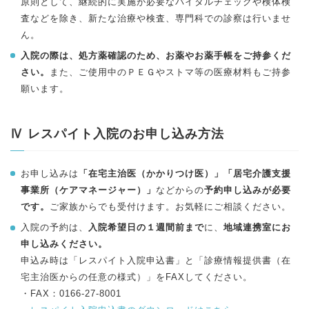
原則として、継続的に実施が必要なバイタルチェックや検体検
査などを除き、新たな治療や検査、専門科での診察は行いませ
ん。
入院の際は、処方薬確認のため、お薬やお薬手帳をご持参くだ
さい。
また、ご使用中のＰＥＧやストマ等の医療材料もご持参
願います。
Ⅳ レスパイト入院のお申し込み方法
お申し込みは
「在宅主治医（かかりつけ医）」「居宅介護支援
事業所（ケアマネージャー）」
などからの
予約申し込みが必要
です。
ご家族からでも受付けます。お気軽にご相談ください。
入院の予約は、
入院希望日の１週間前まで
に、
地域連携室にお
申し込みください。
申込み時は「レスパイト入院申込書」と「診療情報提供書（在
宅主治医からの任意の様式）」をFAXしてください。
・FAX：0166-27-8001