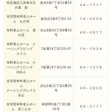
特定施設入居者生活
春光5条7丁目11番16
４６－７７７７
介護 貴
号
住宅型有料老人ホー
春光台3条9丁目2-13
７４－４５４２
ム なの花
有料老人ホーム 菜
永山8条13丁目8番23
４０－００７７
の花
号
有料老人ホーム ナ
ーシングリビング
7条通19丁目120-47
７６－７０２８
エイム
有料老人ホーム ナ
ーシングリビング
7条通19丁目120-42
８５－７２７８
ゆあん
住宅型有料老人ホー
ム
永山1条11丁目2番29
４０－２３１５
ナーシンググレイス
号
永山
住宅型有料老人ホー
神楽岡5条7丁目1番
６６－５７７７
ム 花ごよみ
16号