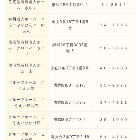
住宅型有料老人ホー
忠和2条6丁目331-1
７４-８５１４
ム きらく
有料老人ホーム ぐ
永山3条18丁目1番5
るーぷりびんぐ ゆ
７４－７７５６
号
あん
住宅型有料老人ホー
緑町18丁目3037番
ム クローバーライ
５０－３６６６
地-6
フ
住宅型有料老人ホー
永山3条3丁目1番5号
４０－２２８８
ム 圭
グループホーム こ
豊岡8条8丁目1-3
３５－９８７７
うえい館
グループホーム こ
豊岡8条7丁目3-2
３７－４６１１
うえい愛宕館
グループホーム こ
豊岡8条7丁目3-2
３５－１０００
うえいひかり館
グループホーム こ
春光台3条9丁目2-18
５１－４７７４