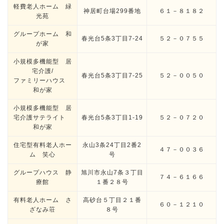
軽費老人ホーム 緑
神居町台場299番地
６１－８１８２
光苑
グループホーム 和
春光台5条3丁目7-24
５２－０７５５
が家
小規模多機能型 居
宅介護/
春光台5条3丁目7-25
５２－００５０
ファミリーハウス
和が家
小規模多機能型 居
宅介護サテライト
春光台5条3丁目1-19
５２－０７２０
和が家
住宅型有料老人ホー
永山3条24丁目2番2
４７－００３６
ム 笑心
号
グループハウス 静
旭川市永山7条３丁目
７４－６１６６
療館
１番２８号
有料老人ホーム さ
高砂台５丁目２１番
６０－１２１０
ざなみ荘
８号