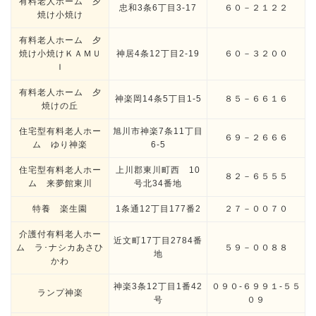
有料老人ホーム 夕
忠和3条6丁目3-17
６０－２１２２
焼け小焼け
有料老人ホーム 夕
焼け小焼けＫＡＭＵ
神居4条12丁目2-19
６０－３２００
Ｉ
有料老人ホーム 夕
神楽岡14条5丁目1-5
８５－６６１６
焼けの丘
住宅型有料老人ホー
旭川市神楽7条11丁目
６９－２６６６
ム ゆり神楽
6-5
住宅型有料老人ホー
上川郡東川町西 10
８２－６５５５
ム 来夢館東川
号北34番地
特養 楽生園
1条通12丁目177番2
２７－００７０
介護付有料老人ホー
近文町17丁目2784番
ム ラ･ナシカあさひ
５９－００８８
地
かわ
神楽3条12丁目1番42
０９０-６９９１-５５
ランプ神楽
号
０９