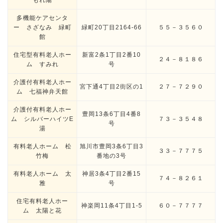
もれ陽
多機能ケアセンタ
ー さざなみ 緑町
緑町20丁目2164-66
５５－３５６０
館
住宅型有料老人ホー
新富2条1丁目2番10
２４－８１８６
ム すみれ
号
介護付有料老人ホー
宮下通4丁目2街区の1
２７－７２９０
ム 七福神弁天館
介護付有料老人ホー
豊岡13条6丁目4番8
ム シルバーハイツE
７３－３５４８
号
湯
有料老人ホーム 松
旭川市豊岡3条6丁目3
３３－７７７５
竹梅
番地の3号
有料老人ホーム 太
神居3条4丁目2番15
７４－８２６１
雅
号
住宅有料老人ホー
神楽岡11条4丁目1-5
６０－７７７７
ム 太陽と花