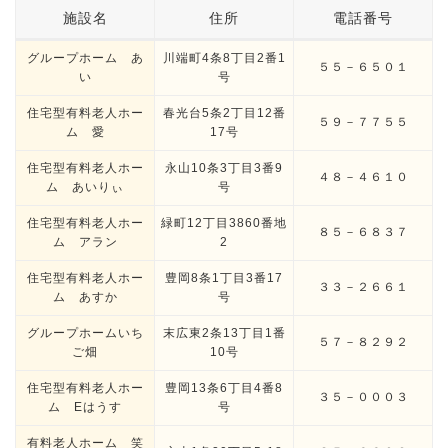
施設名
住所
電話番号
グループホーム あ
川端町4条8丁目2番1
５５－６５０１
い
号
住宅型有料老人ホー
春光台5条2丁目12番
５９－７７５５
ム 愛
17号
住宅型有料老人ホー
永山10条3丁目3番9
４８－４６１０
ム あいりぃ
号
住宅型有料老人ホー
緑町12丁目3860番地
８５－６８３７
ム アラン
2
住宅型有料老人ホー
豊岡8条1丁目3番17
３３－２６６１
ム あすか
号
グループホームいち
末広東2条13丁目1番
５７－８２９２
ご畑
10号
住宅型有料老人ホー
豊岡13条6丁目4番8
３５－０００３
ム Eはうす
号
有料老人ホーム 笑