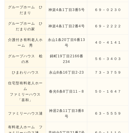
グループホーム ひ
神楽4条1丁目3番5号
６９－０２３０
だまり
グループホーム ひ
神楽4条1丁目2番4号
６９－２２２２
だまりの家
介護付き有料老人ホ
永山1条20丁目6番13
４０－４１４１
ーム 秀
号
グループハウス 桧
錦町19丁目2166番
５６－３４０３
の木
234
ひまわりハウス
永山8条16丁目2-23
７３－３７５９
住宅型有料老人ホー
ム
春光6条8丁目11－8
５０－１６４７
ファミリーハウス
「喜和」
神居2条11丁目3番8
ファミリーハウス漣
６３－５５５９
号
有料老人ホーム フ
ァミリーハウス漣
高砂台5丁目21番7号
６０－１１１０