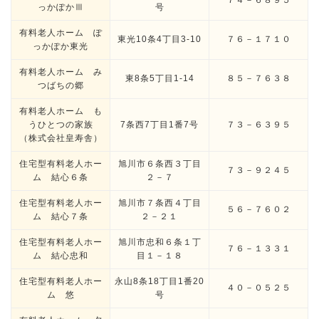
７４－６８９５
っかぽかⅢ
号
有料老人ホーム ぽ
東光10条4丁目3-10
７６－１７１０
っかぽか東光
有料老人ホーム み
東8条5丁目1-14
８５－７６３８
つばちの郷
有料老人ホーム も
うひとつの家族
7条西7丁目1番7号
７３－６３９５
（株式会社皇寿舎）
住宅型有料老人ホー
旭川市６条西３丁目
７３－９２４５
ム 結心６条
２－７
住宅型有料老人ホー
旭川市７条西４丁目
５６－７６０２
ム 結心７条
２－２１
住宅型有料老人ホー
旭川市忠和６条１丁
７６－１３３１
ム 結心忠和
目１－１８
住宅型有料老人ホー
永山8条18丁目1番20
４０－０５２５
ム 悠
号