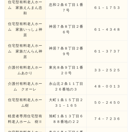
住宅型有料老人ホー
忠和２条６丁目１番
ム 家族えんまん忠
６１－１７５３
７号
和
住宅型有料老人ホー
神居７条８丁目２番
ム 家族いっしょ神
６１－４３４８
６号
居
住宅型有料老人ホー
神居７条８丁目２番
ム 家族だんらん神
６１－３７３７
９号
居
介護付有料老人ホー
東光８条９丁目１番
３３－２５２５
ムあかり
２０号
介護付有料老人ホー
永山北２条１１丁目
４８－００１３
ム クオーレ
２６番地の３
住宅型有料老人ホー
大町１条１５丁目２
５０－２４５０
ム樹
３１－１６５
軽度者専用住宅型有
旭町１条１３丁目６
７４－７２３６
料老人ホーム 樹Ⅱ
８８番地の２２