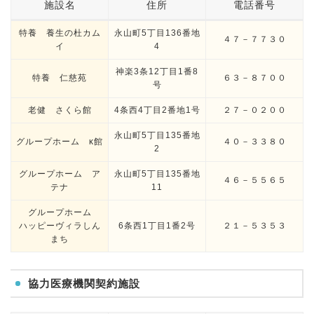
施設名
住所
電話番号
特養 養生の杜カム
永山町5丁目136番地
４７－７７３０
イ
4
神楽3条12丁目1番8
特養 仁慈苑
６３－８７００
号
老健 さくら館
4条西4丁目2番地1号
２７－０２００
永山町5丁目135番地
グループホーム κ館
４０－３３８０
2
グループホーム ア
永山町5丁目135番地
４６－５５６５
テナ
11
グループホーム
ハッピーヴィラしん
6条西1丁目1番2号
２１－５３５３
まち
協力医療機関契約施設