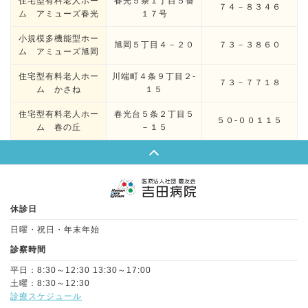
住宅型有料老人ホー
春光５条１丁目５番
７４－８３４６
ム アミューズ春光
１７号
小規模多機能型ホー
旭岡５丁目４－２０
７３－３８６０
ム アミューズ旭岡
住宅型有料老人ホー
川端町４条９丁目２-
７３－７７１８
ム かさね
１５
住宅型有料老人ホー
春光台５条２丁目５
５０-００１１５
ム 春の丘
－１５
Page Top
休診日
日曜・祝日・年末年始
診察時間
平日：8:30～12:30 13:30～17:00
土曜：8:30～12:30
診療スケジュール