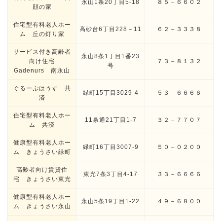
永山1条20丁目5-18
８５－６６０２
顔の家
住宅型有料老人ホー
高砂台6丁目228－11
６２－３３３８
ム 丘の灯り家
サービス付き高齢者
永山8条1丁目1番23
向け住宅
７３－８１３２
号
Gadenurs 南永山
ぐるーぷはうす 共
緑町15丁目3029-4
５３－６６６６
済
住宅型有料老人ホー
11条通21丁目1-7
３２－７７０７
ム 共済
健康型有料老人ホー
緑町16丁目3007-9
５０－０２００
ム きょうさい緑町
高齢者向け賃貸住
東光7条3丁目4-17
３３－６６６６
宅 きょうさい東光
健康型有料老人ホー
永山5条19丁目1-22
４９－６８００
ム きょうさい永山