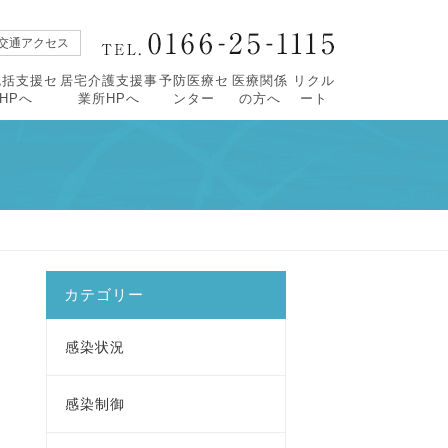
交通アクセス
包括支援セ
居宅介護支援事
予防医療セ
医療関係
リクル
HPへ
業所HPへ
ンター
の方へ
ート
【広報誌すこやか】
・すこやか90号
活について
タープロフィール
・緩和ケアセンターについて
・すこやか89号
祉相談
紹介
・レスパイト入院のご案内
・すこやか88号
括ケア病棟
・すこやか87号
価
・すこやか86号
・すこやか85号
カテゴリー
感染状況
感染制御