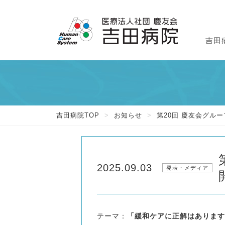
吉田
外
入
吉
吉田病院TOP
>
お知らせ
>
第20回 慶友会グルー
2025.09.03
発表・メディア
テーマ：
「緩和ケアに正解はあります