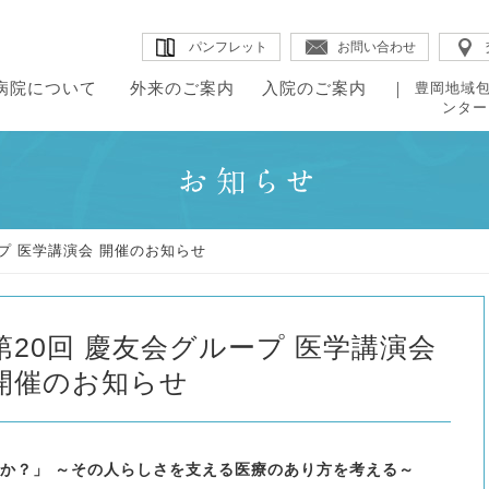
パンフレット
お問い合わせ
病院について
外来のご案内
入院のご案内
豊岡地域
ンター
・病院概要
・院内のご案内
・理念
・組織図
・外来のご案内
・はじめに
・入院生
・ドク
・当院の特長
・チーム医療
来のご案内
院のご案内
・診療科・センター紹介
・入退院の手続き
・医療福
・教授
田病院について
・病院のデータ
・各部署紹介
プ 医学講演会 開催のお知らせ
・診療スケジュール
・入院施設・院内施設
・地域包
・臨床指標
・医療の質の評
第20回 慶友会グループ 医学講演会
開催のお知らせ
か？」 ～その人らしさを支える医療のあり方を考える～