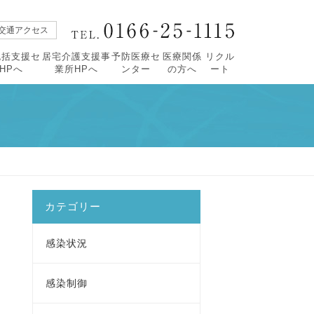
交通アクセス
包括支援セ
居宅介護支援事
予防医療セ
医療関係
リクル
HPへ
業所HPへ
ンター
の方へ
ート
【広報誌すこやか】
・すこやか90号
活について
タープロフィール
・緩和ケアセンターについて
・すこやか89号
祉相談
紹介
・レスパイト入院のご案内
・すこやか88号
括ケア病棟
・すこやか87号
価
・すこやか86号
・すこやか85号
カテゴリー
感染状況
感染制御