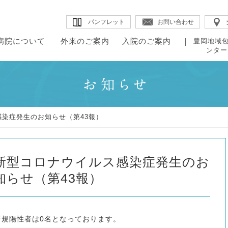
パンフレット
お問い合わせ
病院について
外来のご案内
入院のご案内
豊岡地域
ンター
・病院概要
・院内のご案内
・理念
・組織図
・外来のご案内
・はじめに
・入院生
・ドク
・当院の特長
・チーム医療
来のご案内
院のご案内
・診療科・センター紹介
・入退院の手続き
・医療福
・教授
田病院について
・病院のデータ
・各部署紹介
染症発生のお知らせ（第43報）
・診療スケジュール
・入院施設・院内施設
・地域包
・臨床指標
・医療の質の評
新型コロナウイルス感染症発生のお
知らせ（第43報）
新規陽性者は0名となっております。