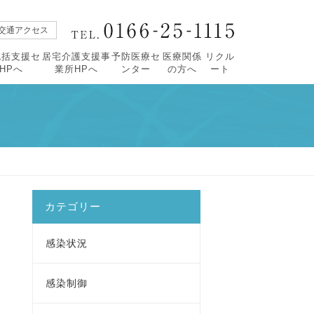
交通アクセス
包括支援セ
居宅介護支援事
予防医療セ
医療関係
リクル
HPへ
業所HPへ
ンター
の方へ
ート
【広報誌すこやか】
・すこやか90号
活について
タープロフィール
・緩和ケアセンターについて
・すこやか89号
祉相談
紹介
・レスパイト入院のご案内
・すこやか88号
括ケア病棟
・すこやか87号
価
・すこやか86号
・すこやか85号
カテゴリー
感染状況
感染制御