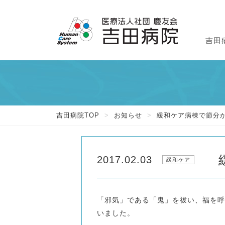
吉田
外
入
吉
吉田病院TOP
>
お知らせ
>
緩和ケア病棟で節分
2017.02.03
緩和ケア
「邪気」である「鬼」を祓い、福を呼
いました。