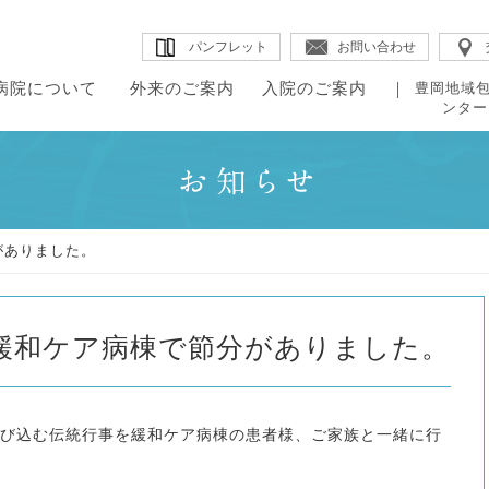
パンフレット
お問い合わせ
病院について
外来のご案内
入院のご案内
豊岡地域
ンター
・病院概要
・院内のご案内
・理念
・組織図
・外来のご案内
・はじめに
・入院生
・ドク
・当院の特長
・チーム医療
来のご案内
院のご案内
・診療科・センター紹介
・入退院の手続き
・医療福
・教授
田病院について
・病院のデータ
・各部署紹介
がありました。
・診療スケジュール
・入院施設・院内施設
・地域包
・臨床指標
・医療の質の評
緩和ケア病棟で節分がありました。
び込む伝統行事を緩和ケア病棟の患者様、ご家族と一緒に行