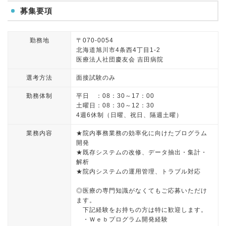
募集要項
勤務地
〒070-0054
北海道旭川市4条西4丁目1-2
医療法人社団慶友会 吉田病院
選考方法
面接試験のみ
勤務体制
平日 ：08：30～17：00
土曜日：08：30～12：30
4週6休制（日曜、祝日、隔週土曜）
業務内容
★院内事務業務の効率化に向けたプログラム
開発
★既存システムの改修、データ抽出・集計・
解析
★院内システムの運用管理、トラブル対応
◎医療の専門知識がなくてもご応募いただけ
ます。
下記経験をお持ちの方は特に歓迎します。
・Ｗｅｂプログラム開発経験