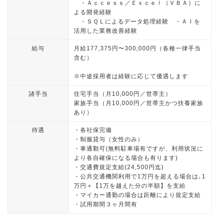
・Ａｃｃｅｓｓ／Ｅｘｃｅｌ（ＶＢＡ）に
よる開発経験
・ＳＱＬによるデータ処理経験 ・ＡＩを
活用した業務改善経験
給与
月給177,375円〜300,000円（各種一律手当
含む）
※中途採用者は経験に応じて優遇します
諸手当
住宅手当（月10,000円／世帯主）
家族手当（月10,000円／世帯主かつ扶養家族
あり）
待遇
・各社保完備
・制服貸与（女性のみ）
・車通勤可(無料駐車場有ですが、利用状況に
より各自確保になる場合も有ります)
・交通費規定支給(24,500円迄)
・公共交通機関利用で1万円を超える場合は､1
万円＋【1万を越えた分の半額】を支給
・マイカー通勤の場合は距離により規定支給
・試用期間３ヶ月間有