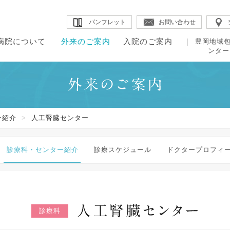
パンフレット
お問い合わせ
病院について
外来のご案内
入院のご案内
豊岡地域
ンター
・病院概要
・院内のご案内
・理念
・組織図
・外来のご案内
・はじめに
・入院生
・ドク
・当院の特長
・チーム医療
来のご案内
院のご案内
・診療科・センター紹介
・入退院の手続き
・医療福
・教授
田病院について
・病院のデータ
・各部署紹介
ー紹介
>
人工腎臓センター
・診療スケジュール
・入院施設・院内施設
・地域包
・臨床指標
・医療の質の評
診療科・センター紹介
診療スケジュール
ドクタープロフィ
診療科