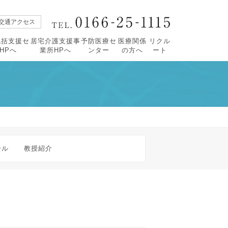
交通アクセス
包括支援セ
居宅介護支援事
予防医療セ
医療関係
リクル
HPへ
業所HPへ
ンター
の方へ
ート
【広報誌すこやか】
・すこやか90号
活について
タープロフィール
・緩和ケアセンターについて
・すこやか89号
祉相談
紹介
・レスパイト入院のご案内
・すこやか88号
括ケア病棟
・すこやか87号
価
・すこやか86号
ール
教授紹介
・すこやか85号