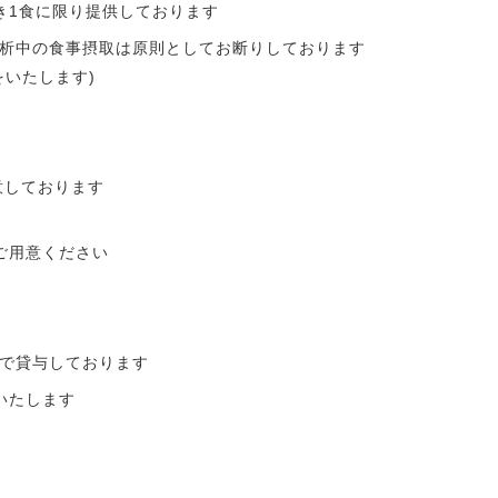
き1食に限り提供しております
析中の食事摂取は原則としてお断りしております
をいたします)
意しております
す
ご用意ください
で貸与しております
いたします