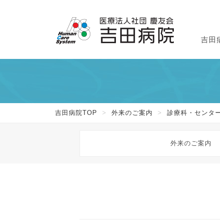
吉田
外
入
吉
吉田病院TOP
>
外来のご案内
>
診療科・センタ
外来のご案内