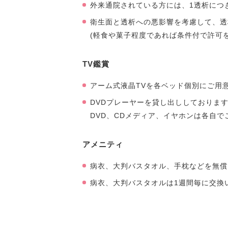
外来通院されている方には、1透析につ
衛生面と透析への悪影響を考慮して、透
(軽食や菓子程度であれば条件付で許可
TV鑑賞
アーム式液晶TVを各ベッド個別にご用
DVDプレーヤーを貸し出ししておりま
DVD、CDメディア、イヤホンは各自で
アメニティ
病衣、大判バスタオル、手枕などを無償
病衣、大判バスタオルは1週間毎に交換