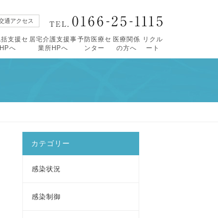
交通アクセス
包括支援セ
居宅介護支援事
予防医療セ
医療関係
リクル
HPへ
業所HPへ
ンター
の方へ
ート
【広報誌すこやか】
・すこやか90号
活について
タープロフィール
・緩和ケアセンターについて
・すこやか89号
祉相談
紹介
・レスパイト入院のご案内
・すこやか88号
括ケア病棟
・すこやか87号
価
・すこやか86号
・すこやか85号
カテゴリー
感染状況
感染制御