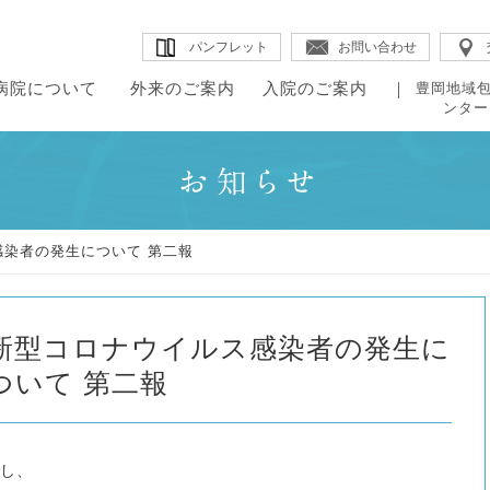
パンフレット
お問い合わせ
病院について
外来のご案内
入院のご案内
豊岡地域
ンター
・病院概要
・院内のご案内
・理念
・組織図
・外来のご案内
・はじめに
・入院生
・ドク
・当院の特長
・チーム医療
来のご案内
院のご案内
・診療科・センター紹介
・入退院の手続き
・医療福
・教授
田病院について
・病院のデータ
・各部署紹介
染者の発生について 第二報
・診療スケジュール
・入院施設・院内施設
・地域包
・臨床指標
・医療の質の評
新型コロナウイルス感染者の発生に
ついて 第二報
し、