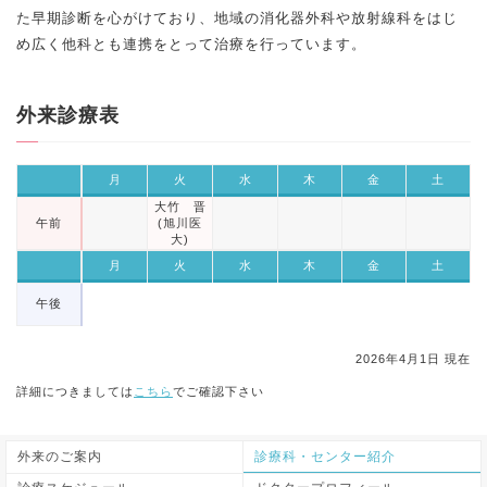
た早期診断を心がけており、地域の消化器外科や放射線科をはじ
め広く他科とも連携をとって治療を行っています。
外来診療表
月
火
水
木
金
土
大竹 晋
午前
(旭川医
大)
月
火
水
木
金
土
午後
2026年4月1日 現在
詳細につきましては
こちら
でご確認下さい
外来のご案内
診療科・センター紹介