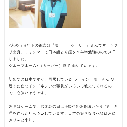
2人のうち年下の彼女は『モー トゥ ザー』さんでマーンタ
リ出身。ミャンマーで日本語と介護を１年半勉強ののち来日
しました。
グループホームκ（カッパー）館で 働いています。
初めての日本ですが、同居している ラ イン モーさん や
近くに住むインドネシアの職員がいろいろ教えてくれるの
で、心強いそうです。
趣味はゲームで、お休みの日は♫歌や音楽を聴いたり 🎧 、料
理を作ったり🔪🍅🍳しています。日本の好きな食べ物はおに
ぎり🍙と牛丼。