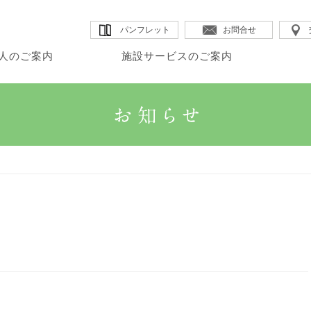
パンフレット
お問合せ
人のご案内
施設サービスのご案内
・理事長のご挨拶
・カムイ
・DSほたる
・法人沿革
人のご案内
設サービスのご案内
宅サービスのご案内
・法人概要
・GHK館
・SSカムイ
・情報公開
・法人理念
・GHアテナ
・ヘルパーステーションほたる