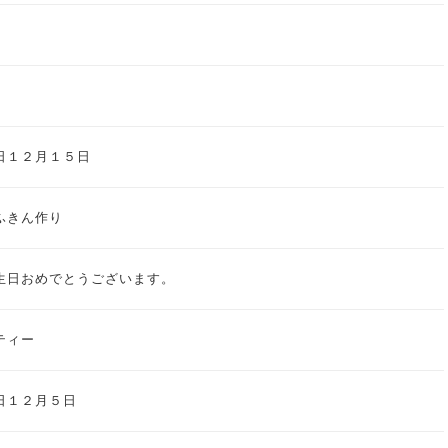
マス会
日１２月１５日
ふきん作り
生日おめでとうございます。
ティー
日１２月５日