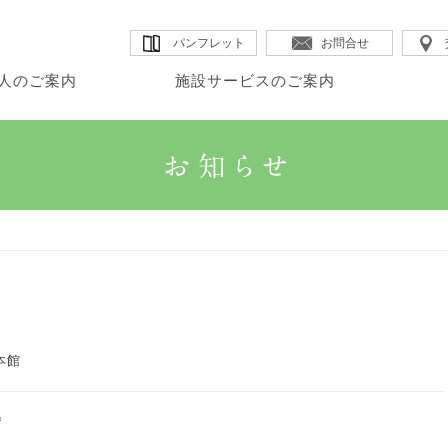
パンフレット
お問合せ
人のご案内
施設サービスのご案内
・理事長のご挨拶
・カムイ
・DSほたる
・法人沿革
人のご案内
設サービスのご案内
宅サービスのご案内
・法人概要
・GHK館
・SSカムイ
・情報公開
・法人理念
・GHアテナ
・ヘルパーステーションほたる
本館
