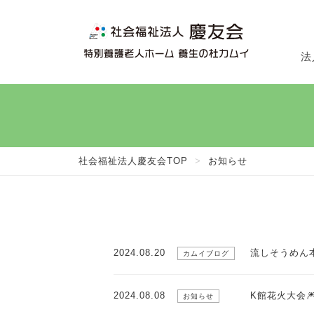
法
法
施
在
社会福祉法人慶友会TOP
>
お知らせ
2024.08.20
流しそうめん
カムイブログ
2024.08.08
K館花火大会
お知らせ