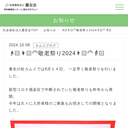
社会福祉法人慶友会TOP
>
お知らせ
>
👴🏻👩🏻‍🦳敬老祭り2024👨🏻‍🦳👵🏻
2024.10.08
カムイブログ
👴🏻👩🏻‍🦳敬老祭り2024👨🏻‍🦳👵🏻
養生の杜カムイでは9月１４日、 一足早く敬老祭りを行いま
した。
新型コロナ感染症で中断されていた敬老祭りも昨年から再
開。
今年は久々に入所者様のご家族もお招きしての開催となりま
した。