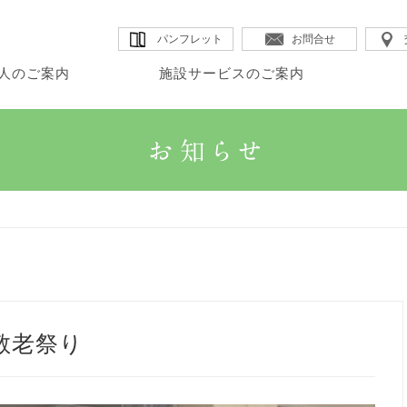
パンフレット
お問合せ
人のご案内
施設サービスのご案内
・理事長のご挨拶
・カムイ
・DSほたる
・法人沿革
人のご案内
設サービスのご案内
宅サービスのご案内
・法人概要
・GHK館
・SSカムイ
・情報公開
・法人理念
・GHアテナ
・ヘルパーステーションほたる
敬老祭り