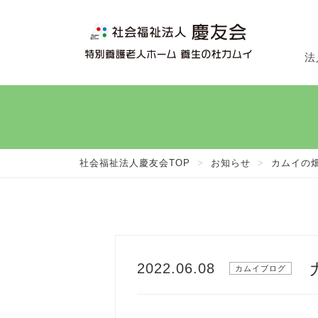
法
法
施
在
社会福祉法人慶友会TOP
>
お知らせ
>
カムイの畑
2022.06.08
カムイブログ