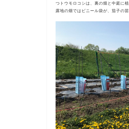
つトウモロコシは、裏の畑と中庭に植
露地の畑ではビニール袋が、茄子の苗