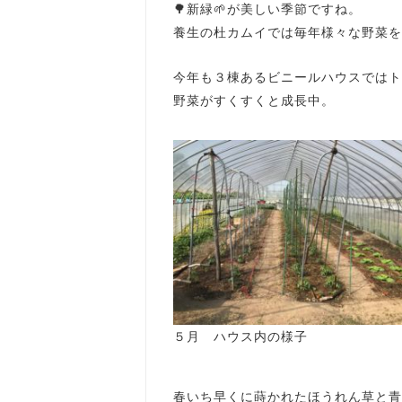
🌳新緑🌱が美しい季節ですね。
養生の杜カムイでは毎年様々な野菜を
今年も３棟あるビニールハウスではト
野菜がすくすくと成長中。
５月 ハウス内の様子
春いち早くに蒔かれたほうれん草と青