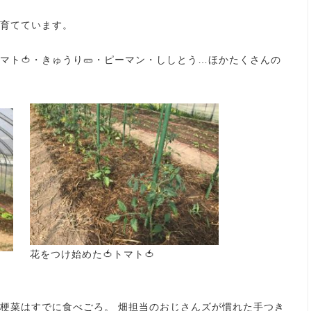
育てています。
マト🍅・きゅうり🥒・ピーマン・ししとう…ほかたくさんの
花をつけ始めた🍅トマト🍅
梗菜はすでに食べごろ。 畑担当のおじさんズが慣れた手つき