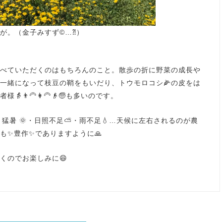
が。（金子みすず©…⁈）
べていただくのはもちろんのこと。散歩の折に野菜の成長や
一緒になって枝豆の鞘をもいだり、トウモロコシ🌽の皮をは
👨‍🦳👩‍🦳👴🧓も多いのです。
猛暑 🌞・日照不足⛅・雨不足💧…天候に左右されるのが農
も✨豊作✨でありますように🙏
くのでお楽しみに😄