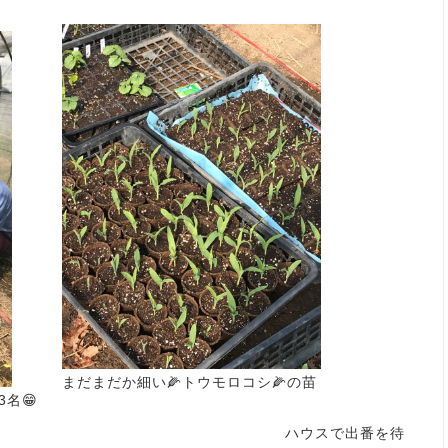
まだまだか細い🌽トウモロコシ🌽の苗
3名😁
で出番を待