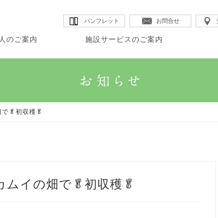
パンフレット
お問合せ
人のご案内
施設サービスのご案内
・理事長のご挨拶
・カムイ
・DSほたる
・法人沿革
人のご案内
設サービスのご案内
宅サービスのご案内
・法人概要
・GHK館
・SSカムイ
・情報公開
で🥬初収穫🥬
・法人理念
・GHアテナ
・ヘルパーステーションほたる
カムイの畑で🥬初収穫🥬