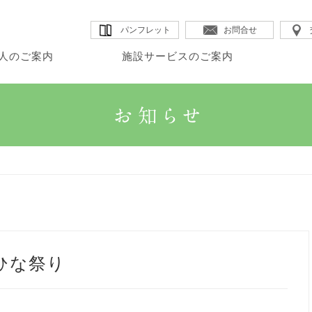
パンフレット
お問合せ
人のご案内
施設サービスのご案内
・理事長のご挨拶
・カムイ
・DSほたる
・法人沿革
人のご案内
設サービスのご案内
宅サービスのご案内
・法人概要
・GHK館
・SSカムイ
・情報公開
・法人理念
・GHアテナ
・ヘルパーステーションほたる
ひな祭り