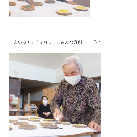
「えいっ！」「それっ！」みんな真剣( ｀ー´)ノ