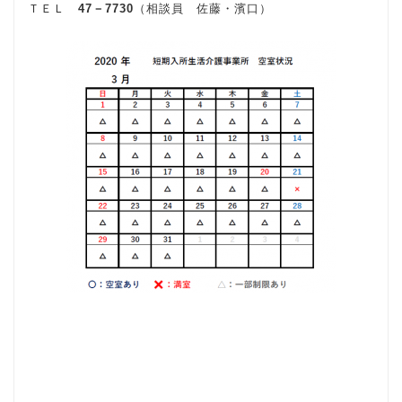
ＴＥＬ
47－7730
（相談員 佐藤・濱口）