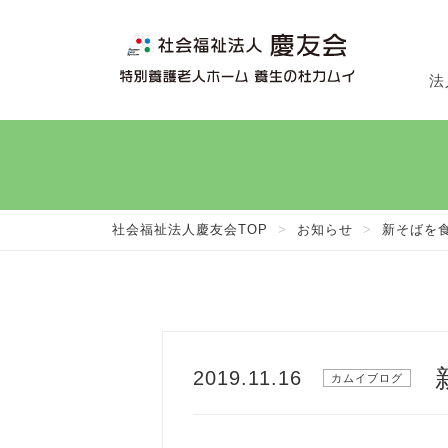
法
法
施
在
社会福祉法人慶友会TOP
>
お知らせ
>
新そばを食
2019.11.16
カムイブログ