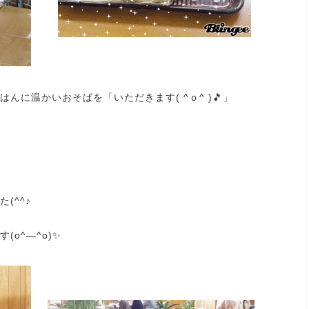
んに温かいおそばを「いただきます( ^ｏ^ )🎵」
(^^♪
o^―^o)✨