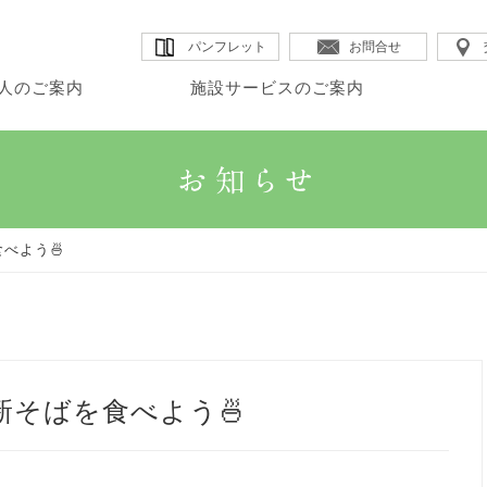
パンフレット
お問合せ
人のご案内
施設サービスのご案内
・理事長のご挨拶
・カムイ
・DSほたる
・法人沿革
人のご案内
設サービスのご案内
宅サービスのご案内
・法人概要
・GHK館
・SSカムイ
・情報公開
べよう🍜
・法人理念
・GHアテナ
・ヘルパーステーションほたる
新そばを食べよう🍜