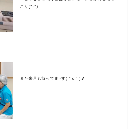
こり(^-^)
また来月も待ってま~す( ^ｏ^ )🎵