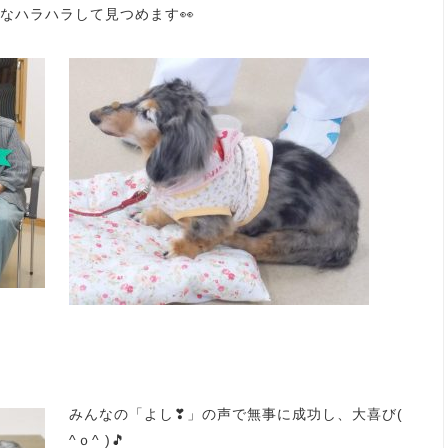
なハラハラして見つめます👀
みんなの「よし❣」の声で無事に成功し、大喜び(
^ｏ^ )🎵