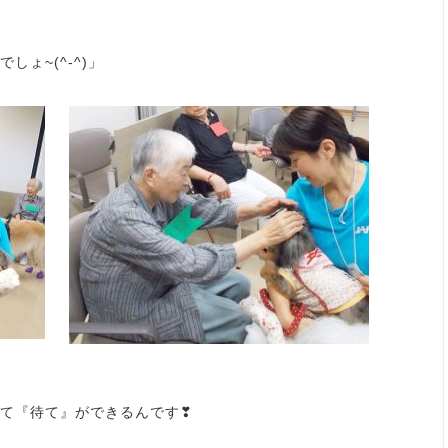
ょ~(^-^)」
て『待て』ができるんです❣