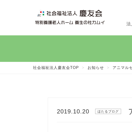
法
法
施
在
社会福祉法人慶友会TOP
>
お知らせ
>
アニマルセ
2019.10.20
ほたるブログ