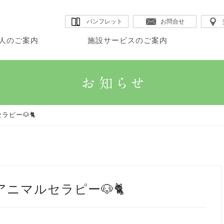
パンフレット
お問合せ
人のご案内
施設サービスのご案内
・理事長のご挨拶
・カムイ
・DSほたる
・法人沿革
人のご案内
設サービスのご案内
宅サービスのご案内
・法人概要
・GHK館
・SSカムイ
・情報公開
ラピー🐶🐈
・法人理念
・GHアテナ
・ヘルパーステーションほたる
アニマルセラピー🐶🐈