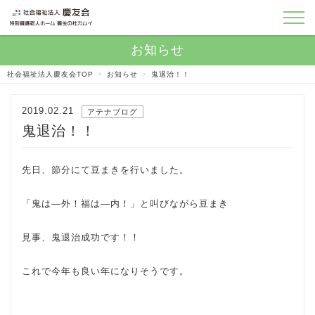
社会福祉法人慶友会TOP
>
お知らせ
>
鬼退治！！
2019.02.21
アテナブログ
鬼退治！！
先日、節分にて豆まきを行いました。
「鬼は―外！福は―内！」と叫びながら豆まき
見事、鬼退治成功です！！
これで今年も良い年になりそうです。