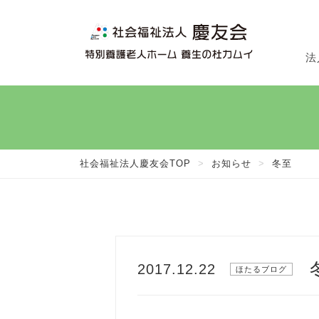
法
法
施
在
社会福祉法人慶友会TOP
>
お知らせ
>
冬至
2017.12.22
ほたるブログ