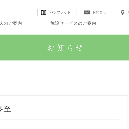
パンフレット
お問合せ
人のご案内
施設サービスのご案内
・理事長のご挨拶
・カムイ
・DSほたる
・法人沿革
人のご案内
設サービスのご案内
宅サービスのご案内
・法人概要
・GHK館
・SSカムイ
・情報公開
・法人理念
・GHアテナ
・ヘルパーステーションほたる
冬至