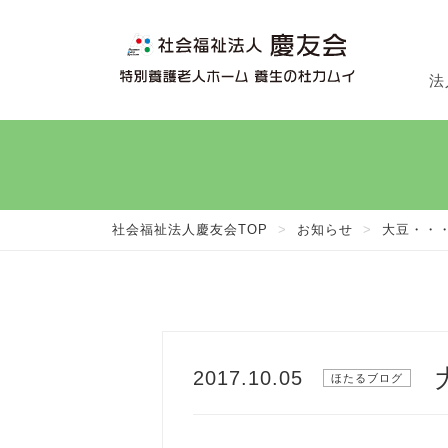
法
法
施
在
社会福祉法人慶友会TOP
>
お知らせ
>
大豆・・
2017.10.05
ほたるブログ