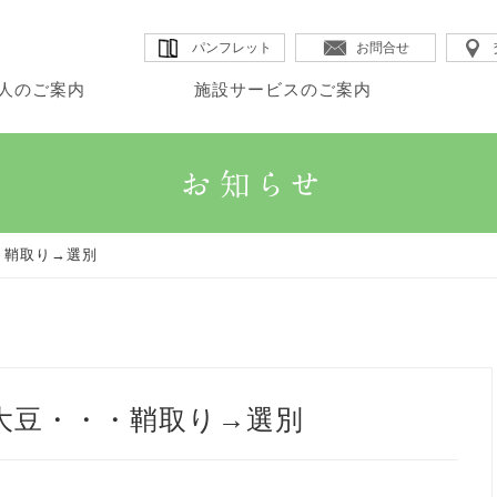
パンフレット
お問合せ
人のご案内
施設サービスのご案内
・理事長のご挨拶
・カムイ
・DSほたる
・法人沿革
人のご案内
設サービスのご案内
宅サービスのご案内
・法人概要
・GHK館
・SSカムイ
・情報公開
・鞘取り→選別
・法人理念
・GHアテナ
・ヘルパーステーションほたる
大豆・・・鞘取り→選別