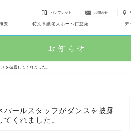
パンフレット
お問合せ
概要
特別養護老人ホーム仁慈苑
デ
・コンセプト
・サービス内容
・サービス内容
別養護老人ホーム
イサービスセンター
・概要
・概要
設概要
・概要
・施設MAP
・料金表
慈苑
空
ンスを披露してくれました。
・料金表
・広報誌
・イベント
ネパールスタッフがダンスを披露
してくれました。