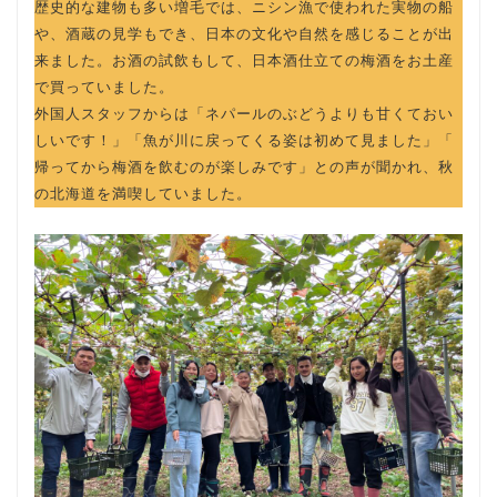
歴史的な建物も多い増毛では、ニシン漁で使われた実物の船
や、酒蔵の見学もでき、日本の文化や自然を感じることが出
来ました。お酒の試飲もして、日本酒仕立ての梅酒をお土産
で買っていました。
外国人スタッフからは「ネパールのぶどうよりも甘くておい
しいです！」「魚が川に戻ってくる姿は初めて見ました」「
帰ってから梅酒を飲むのが楽しみです」との声が聞かれ、秋
の北海道を満喫していました。