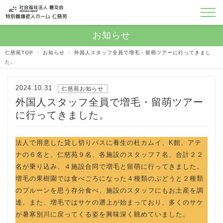
仁慈苑TOP
>
お知らせ
>
外国人スタッフ全員で増毛・留萌ツアーに行ってきまし
た。
2024.10.31
仁慈苑お知らせ
外国人スタッフ全員で増毛・留萌ツアー
に行ってきました。
法人で用意した貸し切りバスに養生の杜カムイ、Κ館、アテ
ナの６名と、仁慈苑９名、各施設のスタッフ７名、合計２２
名が乗り込み、４施設合同で増毛と留萌に行ってきました。
増毛の果樹園では食べごろになった４種類のぶどうと２種類
のプルーンを思う存分食べ、施設のスタッフにもお土産を調
達。また、増毛ではサケの遡上が始まっており、多くのサケ
が暑寒別川に戻ってくる姿を興味深く眺めていました。