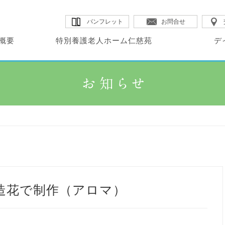
パンフレット
お問合せ
概要
特別養護老人ホーム仁慈苑
デ
・コンセプト
・サービス内容
・サービス内容
別養護老人ホーム
イサービスセンター
・概要
・概要
設概要
・概要
・施設MAP
・料金表
慈苑
空
・料金表
・広報誌
・イベント
造花で制作（アロマ）