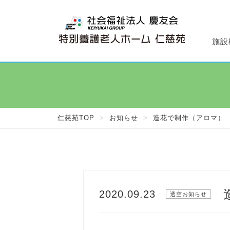
施設
特
デ
施
仁
透
仁慈苑TOP
>
お知らせ
>
造花で制作（アロマ）
2020.09.23
透空お知らせ