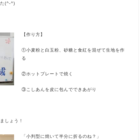
^-^)
【作り方】
①小麦粉と白玉粉、砂糖と食紅を混ぜて生地を作
る
②ホットプレートで焼く
③こしあんを皮に包んでできあがり
ましょう！
「小判型に焼いて半分に折るのね？」