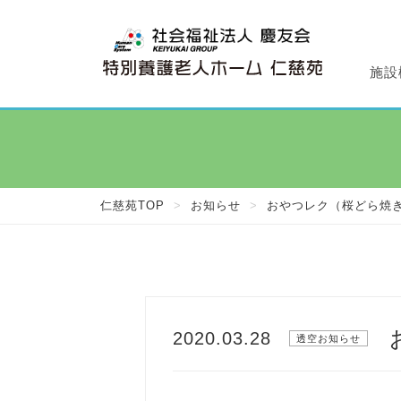
施設
特
デ
施
仁
透
仁慈苑TOP
>
お知らせ
>
おやつレク（桜どら焼
2020.03.28
透空お知らせ