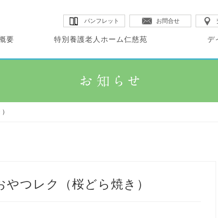
パンフレット
お問合せ
概要
特別養護老人ホーム仁慈苑
デ
・コンセプト
・サービス内容
・サービス内容
別養護老人ホーム
イサービスセンター
・概要
・概要
設概要
・概要
・施設MAP
・料金表
慈苑
空
き）
・料金表
・広報誌
・イベント
おやつレク（桜どら焼き）