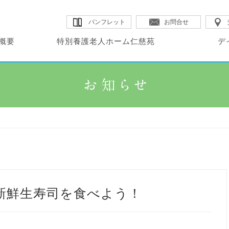
パンフレット
お問合せ
概要
特別養護老人ホーム仁慈苑
デ
・コンセプト
・サービス内容
・サービス内容
別養護老人ホーム
イサービスセンター
・概要
・概要
設概要
・概要
・施設MAP
・料金表
慈苑
空
！
・料金表
・広報誌
・イベント
新鮮生寿司を食べよう！