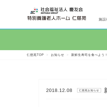
施設
特
デ
施
仁
透
仁慈苑TOP
>
お知らせ
>
新鮮生寿司を食べよう
2018.12.08
仁慈苑お知らせ