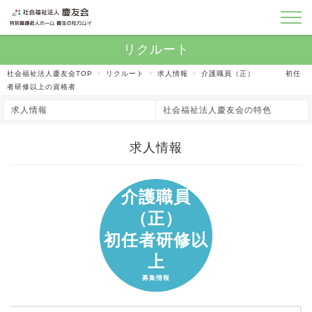
社会福祉法人慶友会TOP
>
リクルート
>
求人情報
>
介護職員（正） 初任
者研修以上の資格者
求人情報
社会福祉法人慶友会の特色
介護職員
（正）
初任者研修以
上
募集情報