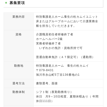
募集要項
業務内容
特別養護老人ホーム養生の杜カムイユニット
床またはグループホームにおいて介護業務全
般を担当していただきます。
資格
介護職員初任者研修終了者
ホームヘルパー2級
実務者研修終了者
いずれかの免許・資格所持で可
普通自動車免許（ＡＴ限定可）（通勤用）
勤務地
特別養護老人ホーム 養生の杜カムイ
〒079-8431
旭川市永山町5丁目136番地の1
選考方法
書類選考、面接
勤務体制
シフト制（夜勤勤務有り）
休日 月9～10日程度、夏期休暇あり（ 年間
休日111日）