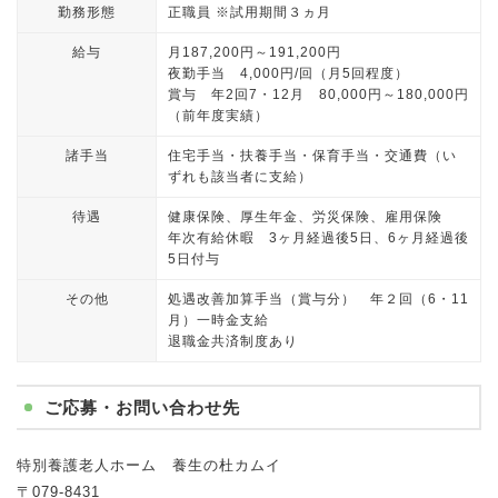
勤務形態
正職員 ※試用期間３ヵ月
給与
月187,200円～191,200円
夜勤手当 4,000円/回（月5回程度）
賞与 年2回7・12月 80,000円～180,000円
（前年度実績）
諸手当
住宅手当・扶養手当・保育手当・交通費（い
ずれも該当者に支給）
待遇
健康保険、厚生年金、労災保険、雇用保険
年次有給休暇 3ヶ月経過後5日、6ヶ月経過後
5日付与
その他
処遇改善加算手当（賞与分） 年２回（6・11
月）一時金支給
退職金共済制度あり
ご応募・お問い合わせ先
特別養護老人ホーム 養生の杜カムイ
〒079-8431