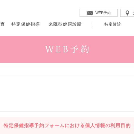
WEB予約
検査
特定保健指導
来院型健康診断
特定健診
・保健指導の特徴
・健診後の二次検査
・来院型健康診断
・規定の概要
次検査
定保健指導
院型健康診断
・労災給付二次健診
・料金表
・特定保健指導とは
・支援プログラム
特定保健指導予約フォームにおける個人情報の利用目的