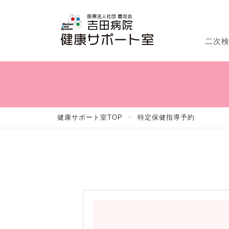
二次
二
特
来
健康サポート室TOP
>
特定保健指導予約