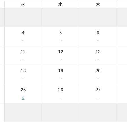
火
水
木
4
5
6
－
－
－
11
12
13
－
－
－
18
19
20
－
－
－
25
26
27
○
－
－